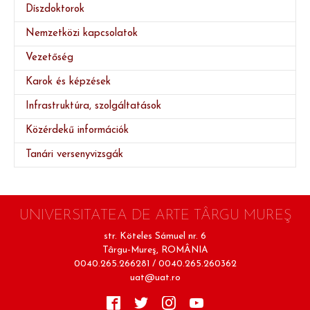
Díszdoktorok
Nemzetközi kapcsolatok
Vezetőség
Karok és képzések
Infrastruktúra, szolgáltatások
Közérdekű információk
Tanári versenyvizsgák
UNIVERSITATEA DE ARTE TÂRGU MUREŞ
str. Köteles Sámuel nr. 6
Târgu-Mureş, ROMÂNIA
0040.265.266281 / 0040.265.260362
uat@uat.ro