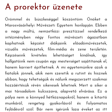
A prorektor üzenete
Örömmel és büszkeséggel köszöntöm Önöket a
Marosvásárhelyi Művészeti Egyetem honlapján. Ebben
a nagy múltú, nemzetközi presztízzsel rendelkező
intézményben négy fontos művészeti ágazatban
kaphatnak képzést diákjaink: előadóművészetek,
vizuális művészetek, film-média és zene területén.
Képzéseink kivételes lehetőséget kínálnak, így
hallgatóink nem csupán egy mesterséget sajátítanak el,
hanem karriert építhetnek. A mi egyetemünkre azok a
fiatalok jönnek, akik nem szeretik a rutint és hisznek
abban, hogy tehetségük és nálunk megszerzett szakmai
hozzáértésük révén sikeresek lehetnek. Mert a siker a
mai társadalom kulcsszava, alapvető elvárása. Ez a
pálya nem a könnyed hétköznapokról, hanem a kitartó
munkáról, rengeteg gyakorlásról és folyamatos
fejlődésről szól. Bár nem ígérünk laza éveket az itt