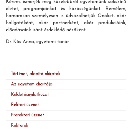
Kérem, ismerjék meg közelebbről egyetemünk sokszínű
életét, programjainkat és közösségünket. Remélem,
hamarosan személyesen is üdvözölhetjük Önöket, akár
hallgatóként, akár partnerként, akár produkcióink,
előadásaink iránt érdeklődő nézőként.
Dr. Kós Anna, egyetemi tanár
Történet, alapító okiratok
Az egyetem chartája
Küldetésnyilatkozat
Rektori üzenet
(current)
Prorektori üzenet
Rektorok