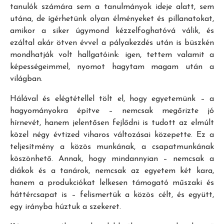
tanulók számára sem a tanulmányok ideje alatt, sem
utána, de ígérhetünk olyan élményeket és pillanatokat,
amikor a siker úgymond kézzelfoghatóvá válik, és
ezáltal akár ötven évvel a pályakezdés után is büszkén
mondhatják volt hallgatóink: igen, tettem valamit a
képességeimmel, nyomot hagytam magam után a
világban.
Hálával és elégtétellel tölt el, hogy egyetemünk – a
hagyományokra építve – nemcsak megőrizte jó
hírnevét, hanem jelentősen fejlődni is tudott az elmúlt
közel négy évtized viharos változásai közepette. Ez a
teljesítmény a közös munkának, a csapatmunkának
köszönhető. Annak, hogy mindannyian – nemcsak a
diákok és a tanárok, nemcsak az egyetem két kara,
hanem a produkciókat lelkesen támogató műszaki és
háttércsapat is – felismertük a közös célt, és együtt,
egy irányba húztuk a szekeret.