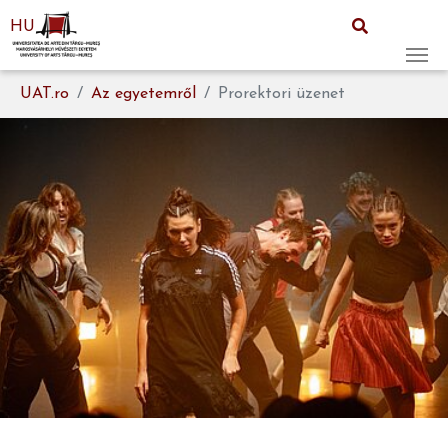
HU
Skip to main content
You are here:
UAT.ro
Az egyetemről
Prorektori üzenet