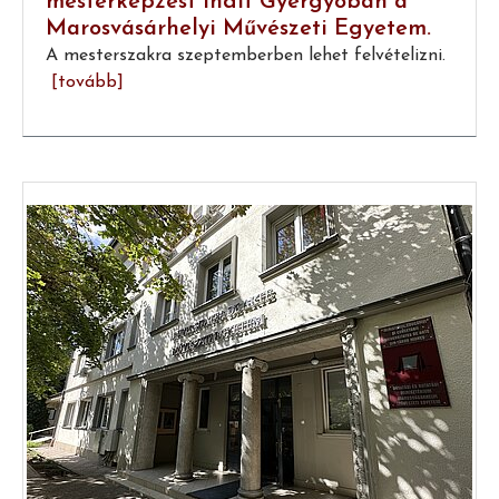
mesterképzést indít Gyergyóban a
Marosvásárhelyi Művészeti Egyetem.
A mesterszakra szeptemberben lehet felvételizni.
[tovább]