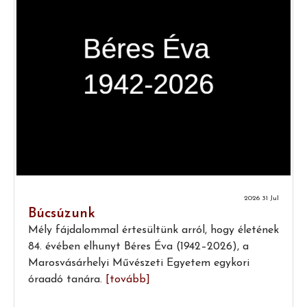
2026 31 Jul
Búcsúzunk
Mély fájdalommal értesültünk arról, hogy életének
84. évében elhunyt Béres Éva (1942–2026), a
Marosvásárhelyi Művészeti Egyetem egykori
óraadó tanára.
[tovább]