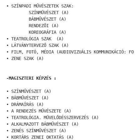
• SZÍNPADI MŰVÉSZETEK SZAK:  

         SZÍNMŰVÉSZET (A)

         BÁBMŰVÉSZET (A)

         RENDEZŐI (A)

         KOREOGRÁFIA (A)

• TEATROLÓGIA SZAK  (A)

• LÁTVÁNYTERVEZŐ SZAK (A)

• FILM, FOTÓ, MÉDIA (AUDIOVIZUÁLIS KOMMUNIKÁCIÓ: FORGA
• ZENE SZAK (A) 

-MAGISZTERI KÉPZÉS :
• SZÍNMŰVÉSZET (A)

• BÁBMŰVÉSZET (A)

• DRÁMAÍRÁS (A)

• A RENDEZÉS MŰVÉSZETE (A)

• TEATROLÓGIA. MŰVELŐDÉSSZERVEZÉS (A)

• ALKALMAZOTT BÁBMŰVÉSZET (A)

• ZENÉS SZÍNMŰVÉSZET (A)

• KORTÁRS ZENEI OKTATÁS (A)
