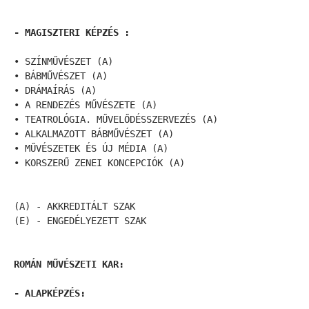
- MAGISZTERI KÉPZÉS :
• SZÍNMŰVÉSZET (A)

• BÁBMŰVÉSZET (A)

• DRÁMAÍRÁS (A)

• A RENDEZÉS MŰVÉSZETE (A)

• TEATROLÓGIA. MŰVELŐDÉSSZERVEZÉS (A)

• ALKALMAZOTT BÁBMŰVÉSZET (A)

• MŰVÉSZETEK ÉS ÚJ MÉDIA (A)

• KORSZERŰ ZENEI KONCEPCIÓK (A) 

(A) - AKKREDITÁLT SZAK

(E) - ENGEDÉLYEZETT SZAK

ROMÁN MŰVÉSZETI KAR:

- ALAPKÉPZÉS: