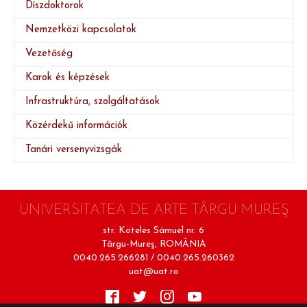
Díszdoktorok
Nemzetközi kapcsolatok
Vezetőség
(current)
Karok és képzések
Infrastruktúra, szolgáltatások
Közérdekű információk
Tanári versenyvizsgák
UNIVERSITATEA DE ARTE TÂRGU MUREŞ
str. Köteles Sámuel nr. 6
Târgu-Mureş, ROMÂNIA
0040.265.266281 / 0040.265.260362
uat@uat.ro