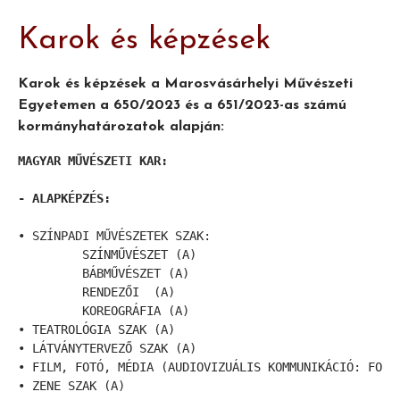
Karok és képzések
Karok és képzések a Marosvásárhelyi Művészeti
Egyetemen a 650/2023 és a 651/2023-as számú
kormányhatározatok alapján:
MAGYAR MŰVÉSZETI KAR:

- ALAPKÉPZÉS:
• SZÍNPADI MŰVÉSZETEK SZAK:  

         SZÍNMŰVÉSZET (A)

         BÁBMŰVÉSZET (A)

         RENDEZŐI  (A)

         KOREOGRÁFIA (A)

• TEATROLÓGIA SZAK (A)

• LÁTVÁNYTERVEZŐ SZAK (A)

• FILM, FOTÓ, MÉDIA (AUDIOVIZUÁLIS KOMMUNIKÁCIÓ: FORGA
• ZENE SZAK (A) 
