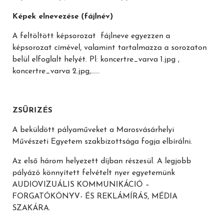
Képek elnevezése (fájlnév)
A feltöltött képsorozat fájlneve egyezzen a
képsorozat címével, valamint tartalmazza a sorozaton
belül elfoglalt helyét. Pl: koncertre_varva 1.jpg ,
koncertre_varva 2.jpg,……
ZSŰRIZÉS
A beküldött pályaműveket a Marosvásárhelyi
Művészeti Egyetem szakbizottsága fogja elbírálni.
Az első három helyezett díjban részesül. A legjobb
pályázó könnyített felvételt nyer egyetemünk
AUDIOVIZUÁLIS KOMMUNIKÁCIÓ –
FORGATÓKÖNYV- ÉS REKLÁMÍRÁS, MÉDIA
SZAKÁRA.