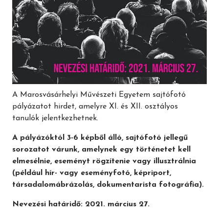
A Marosvásárhelyi Művészeti Egyetem sajtófotó
pályázatot hirdet, amelyre XI. és XII. osztályos
tanulók jelentkezhetnek.
A pályázóktól 3-6 képből álló, sajtófotó jellegű
sorozatot várunk, amelynek egy történetet kell
elmesélnie, eseményt rögzítenie vagy illusztrálnia
(például hír- vagy eseményfotó, képriport,
társadalomábrázolás, dokumentarista fotográfia).
Nevezési határidő:
20
21
. március
2
7.