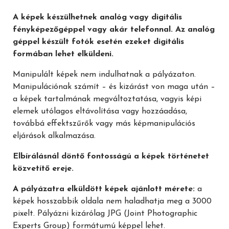
A képek készülhetnek analóg vagy digitális
fényképezőgéppel vagy akár telefonnal. Az analóg
géppel készült fotók esetén ezeket digitális
formában lehet elküldeni.
Manipulált képek nem indulhatnak a pályázaton.
Manipulációnak számít – és kizárást von maga után –
a képek tartalmának megváltoztatása, vagyis képi
elemek utólagos eltávolítása vagy hozzáadása,
továbbá effektszűrők vagy más képmanipulációs
eljárások alkalmazása.
Elbírálásnál döntő fontosságú a képek történetet
közvetítő ereje.
A pályázatra elküldött képek ajánlott mérete:
a
képek hosszabbik oldala nem haladhatja meg a 3000
pixelt. Pályázni kizárólag JPG (Joint Photographic
Experts Group) formátumú képpel lehet.