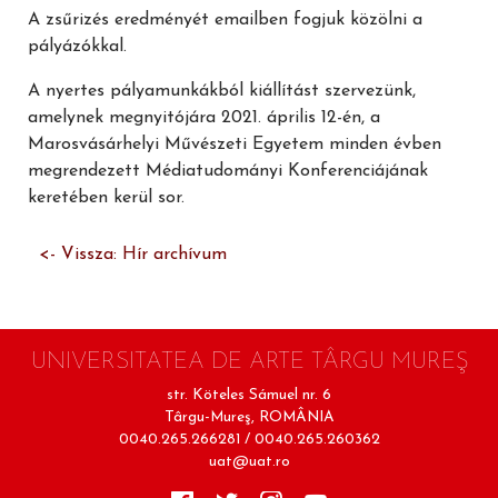
A zsűrizés eredményét emailben fogjuk közölni a
pályázókkal.
A nyertes pályamunkákból kiállítást szervezünk,
amelynek megnyitójára 2021. április 12-én, a
Marosvásárhelyi Művészeti Egyetem minden évben
megrendezett Médiatudományi Konferenciájának
keretében kerül sor.
<- Vissza: Hír archívum
UNIVERSITATEA DE ARTE TÂRGU MUREŞ
str. Köteles Sámuel nr. 6
Târgu-Mureş, ROMÂNIA
0040.265.266281 / 0040.265.260362
uat@uat.ro