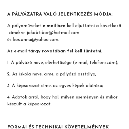
A PÁLYÁZATRA VALÓ JELENTKEZÉS MÓDJA:
A pályaműveket
e-mail-ben
kell eljuttatni a következő
címekre: jakabtibor@hotmail.com
és kos.anna@yahoo.com.
Az e-mail
tárgy rovatában fel kell tüntetni
:
1. A pályázó neve, elérhetősége (e-mail, telefonszám);
2. Az iskola neve, címe, a pályázó osztálya;
3. A képsorozat címe, az egyes képek aláírása;
4. Adatok arról, hogy hol, milyen eseményen és mikor
készült a képsorozat.
FORMAI ÉS TECHNIKAI KÖVETELMÉNYEK