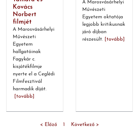
A Marosvásárhelyi
Kovács
Művészeti
Norbert
Egyetem oktatója
filmjét
legjobb kritikusnak
A Marosvásárhelyi
járó díjban
Művészeti
részesült.
[tovább]
Egyetem
hallgatóinak
Fagykár c.
kisjátékfilmje
nyerte el a Ceglédi
Filmfesztivál
harmadik díját.
[tovább]
< Előző
1
Következő >