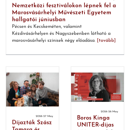
Nemzetközi fesztiválokon lépnek fel a
Marosvásárhelyi Művészeti Egyetem
hallgatói júniusban
Pécsen és Kecskeméten, valamint
Kézdivásárhelyen és Nagyszebenben látható a
marosvásárhelyi színisek négy előadása.
[tovább]
2026 26 May
2026 27 May
Boros Kinga
Díjazták Szász
UNITER-díjas
Tamara és