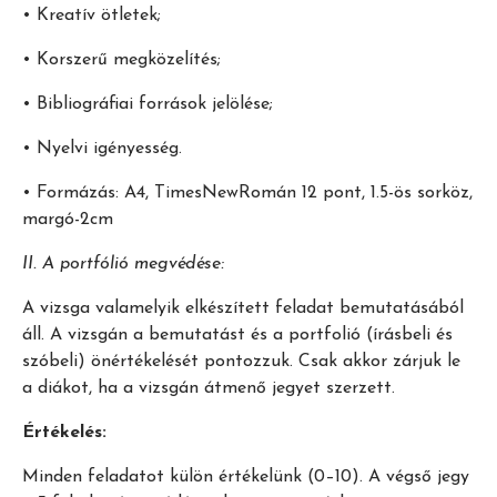
• Kreatív ötletek;
• Korszerű megközelítés;
• Bibliográfiai források jelölése;
• Nyelvi igényesség.
• Formázás: A4, TimesNewRomán 12 pont, 1.5-ös sorköz,
margó-2cm
II. A portfólió megvédése:
A vizsga valamelyik elkészített feladat bemutatásából
áll. A vizsgán a bemutatást és a portfolió (írásbeli és
szóbeli) önértékelését pontozzuk. Csak akkor zárjuk le
a diákot, ha a vizsgán átmenő jegyet szerzett.
Értékelés:
Minden feladatot külön értékelünk (0–10). A végső jegy