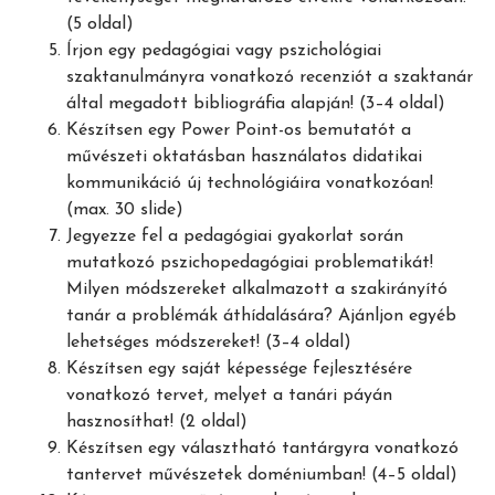
(5 oldal)
Írjon egy pedagógiai vagy pszichológiai
szaktanulmányra vonatkozó recenziót a szaktanár
által megadott bibliográfia alapján! (3–4 oldal)
Készítsen egy Power Point-os bemutatót a
művészeti oktatásban használatos didatikai
kommunikáció új technológiáira vonatkozóan!
(max. 30 slide)
Jegyezze fel a pedagógiai gyakorlat során
mutatkozó pszichopedagógiai problematikát!
Milyen módszereket alkalmazott a szakirányító
tanár a problémák áthídalására? Ajánljon egyéb
lehetséges módszereket! (3–4 oldal)
Készítsen egy saját képessége fejlesztésére
vonatkozó tervet, melyet a tanári páyán
hasznosíthat! (2 oldal)
Készítsen egy választható tantárgyra vonatkozó
tantervet művészetek doméniumban! (4–5 oldal)