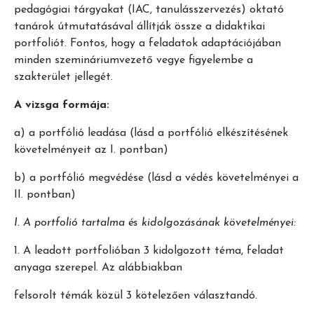
pedagógiai tárgyakat (IAC, tanulásszervezés) oktató
tanárok útmutatásával állítják össze a didaktikai
portfoliót. Fontos, hogy a feladatok adaptációjában
minden szemináriumvezető vegye figyelembe a
szakterület jellegét.
A vizsga formája:
a) a portfólió leadása (lásd a portfólió elkészítésének
követelményeit az I. pontban)
b) a portfólió megvédése (lásd a védés követelményei a
II. pontban)
I. A portfolió tartalma és kidolgozásának követelményei:
1. A leadott portfolióban 3 kidolgozott téma, feladat
anyaga szerepel. Az alábbiakban
felsorolt témák közül 3 kötelezően választandó.