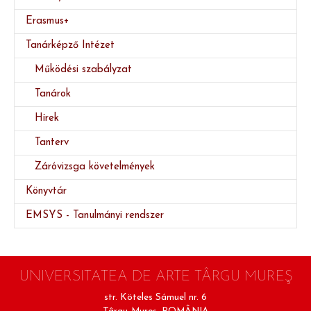
Erasmus+
Tanárképző Intézet
Működési szabályzat
Tanárok
Hírek
Tanterv
(current)
Záróvizsga követelmények
Könyvtár
EMSYS - Tanulmányi rendszer
UNIVERSITATEA DE ARTE TÂRGU MUREŞ
str. Köteles Sámuel nr. 6