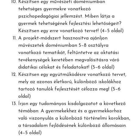
Készítsen egy művészeti doméniumban
tehetséges gyermekre vonatkozó
pszichopedagógiai jellemzést. Miben látja a
gyermek tehetségének fejlesztési lehetőségeit?
Készítsen egy erre vonatkozó tervet! (4–5 oldal)
A projekt-módszert hasznosítva ajánljon
művészetek doméniumban 5–8 osztályra
vonatkozó tematikát, feltűntetve az oktatási
tevékenységek keretében megvalósításra váró
didatikai célokat és feladatokat! (5–6 oldal)
Készítsen egy együtműködésre vonatkozó tervet,
mely az azonos életkorú, különböző iskolákhoz
tartozó tanulók fejlesztését célozza meg! (5–6
oldal)
Írjon egy tudományos kisdolgozatot a következő
témában: A gyermekekhez és a gyermekkorhoz
való viszonyulás a különböző történelmi korokban,
a társadalom fejlődésének különböző állomásain.
(4–5 oldal)