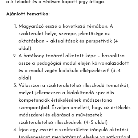
a 3 feladat és a védésen kapott jegy átlaga.
Ajánlott tematika:
Magyarázó esszé a következő témában: A
szakterület helye, szerepe, jelentősége az
oktatásban – aktualitások és perspetívák (4
oldal).
A hatékony tanárról alkotott képe – hasonlítsa
össze a pedagógiai modul elején körvonalazódott
és a modul végén kialakuló elképzeléseit! (3–4
oldal)
Válasszon a szakterületéhez illeszkedő tematikát,
melyet jellemezzen a kialakítandó speciális
kompetenciák értékelésének módszertana
szempontjból. Érveljen amellett, hogy az értékelés
módszderei és eljárásai a művészetek
szakterületéhez illeszkednek. (4–5 oldal)
Írjon egy esszét a szakterületre irányuló oktatási
tevékenységet meghatározó elvekre vonatkozóan!