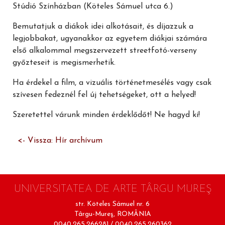
Stúdió Színházban (Köteles Sámuel utca 6.)
Bemutatjuk a diákok idei alkotásait, és díjazzuk a
legjobbakat, ugyanakkor az egyetem diákjai számára
első alkalommal megszervezett streetfotó-verseny
győzteseit is megismerhetik.
Ha érdekel a film, a vizuális történetmesélés vagy csak
szívesen fedeznél fel új tehetségeket, ott a helyed!
Szeretettel várunk minden érdeklődőt!
Ne hagyd ki!
<- Vissza: Hír archívum
UNIVERSITATEA DE ARTE TÂRGU MUREŞ
str. Köteles Sámuel nr. 6
Târgu-Mureş, ROMÂNIA
0040.265.266281 / 0040.265.260362