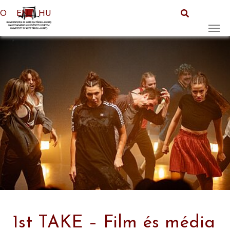
RO
EN
HU
Skip to main content
1st TAKE – Film és média