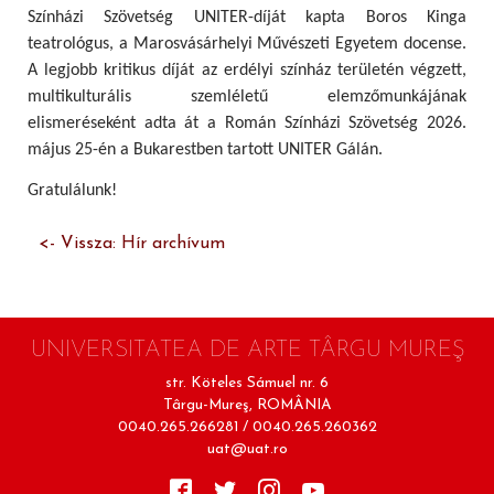
Színházi Szövetség UNITER-díját kapta Boros Kinga
teatrológus, a Marosvásárhelyi Művészeti Egyetem docense.
A legjobb kritikus díját az erdélyi színház területén végzett,
multikulturális szemléletű elemzőmunkájának
elismeréseként adta át a Román Színházi Szövetség 2026.
május 25-én a Bukarestben tartott UNITER Gálán.
Gratulálunk!
<- Vissza: Hír archívum
UNIVERSITATEA DE ARTE TÂRGU MUREŞ
str. Köteles Sámuel nr. 6
Târgu-Mureş, ROMÂNIA
0040.265.266281 / 0040.265.260362
uat@uat.ro