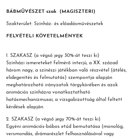
BÁBMŰVÉSZET szak (MAGISZTERI)
Szakterület: Színház- és előadásművészetek
FELVÉTELI KÖVETELMÉNYEK
1. SZAKASZ (a végső jegy 30%-át teszi ki)
Színházi ismereteket felmérő interjú, a XX. század
három nagy, a színészi játékban való részvétel (átélés,
elidegenítés és felmutatás) szempontja alapján
meghatározható irányzatok tárgykörében és azok
animációs színházra vonatkoztatható
hatásmechanizmusai, a vizsgabizottság által feltett
kérdések alapján.
2. SZAKASZ (a végső jegy 70%-át teszi ki)
Egyéni animációs-bábos etűd bemutatása (monológ,
versmondás, drámarészlet felhasználásával vagy